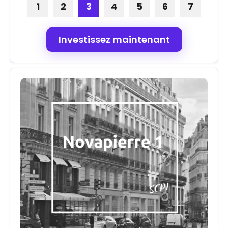
1
2
3
4
5
6
7
Investissez maintenant