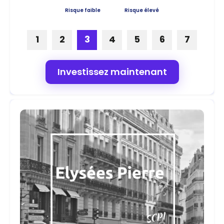
Risque faible
Risque élevé
1
2
3
4
5
6
7
Investissez maintenant