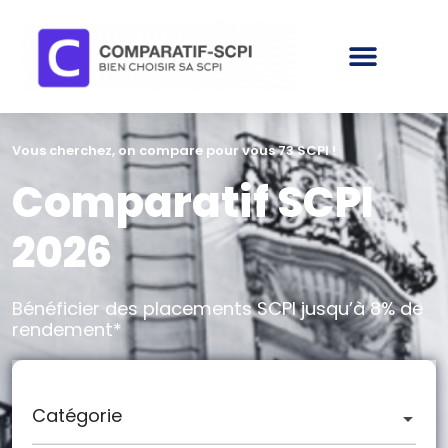
Vous cherchez, on compare pour vous 73 SCPI !
Comparatif SCPI
2026
Bénéficier des placements SCPI jusqu’à 8% de
rendement*
Catégorie