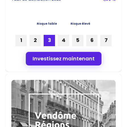
Risque faible
Risque élevé
1
2
3
4
5
6
7
Investissez maintenant