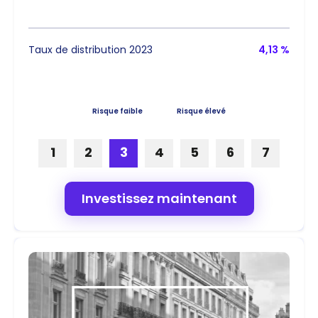
Taux de distribution 2023
4,13 %
Risque faible
Risque élevé
1
2
3
4
5
6
7
Investissez maintenant