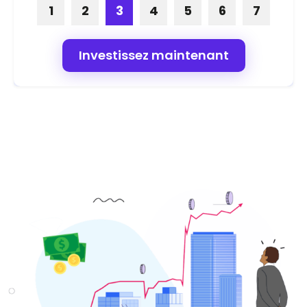
1
2
3
4
5
6
7
Investissez maintenant