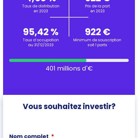
Taux de distribution
Prix de la part
en 2023
en 2023
95,42 %
922 €
Taux d’occupation
Minimum de souscription
au 31/12/2023
soit 1 parts
401 millions d'€
Vous souhaitez investir?
Nom complet