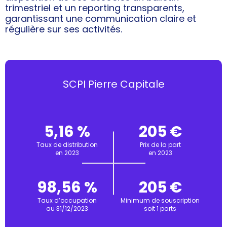
trimestriel et un reporting transparents,
garantissant une communication claire et
régulière sur ses activités.
SCPI Pierre Capitale
5,16 %
205 €
Taux de distribution
Prix de la part
en 2023
en 2023
98,56 %
205 €
Taux d’occupation
Minimum de souscription
au 31/12/2023
soit 1 parts