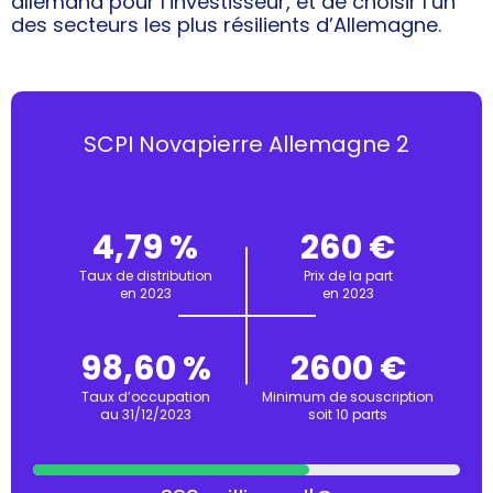
allemand pour l’investisseur, et de choisir l’un
des secteurs les plus résilients d’Allemagne.
SCPI Novapierre Allemagne 2
4,79 %
260 €
Taux de distribution
Prix de la part
en 2023
en 2023
98,60 %
2600 €
Taux d’occupation
Minimum de souscription
au 31/12/2023
soit 10 parts