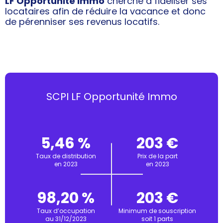
LF Opportunité Immo
cherche à fidéliser ses
locataires afin de réduire la vacance et donc
de pérenniser ses revenus locatifs.
SCPI LF Opportunité Immo
5,46 %
203 €
Taux de distribution
Prix de la part
en 2023
en 2023
98,20 %
203 €
Taux d’occupation
Minimum de souscription
au 31/12/2023
soit 1 parts