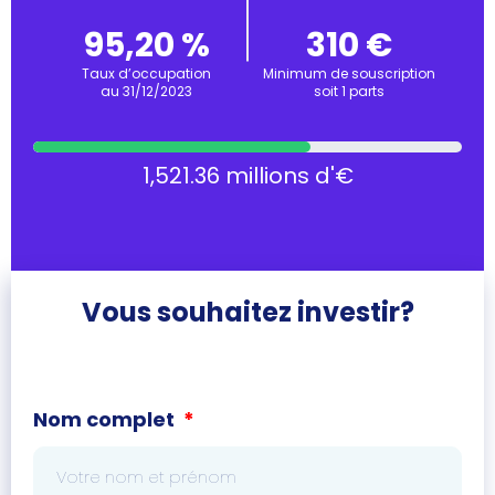
95,20 %
310 €
Taux d’occupation
Minimum de souscription
au 31/12/2023
soit 1 parts
1,521.36 millions d'€
Vous souhaitez investir?
Nom complet