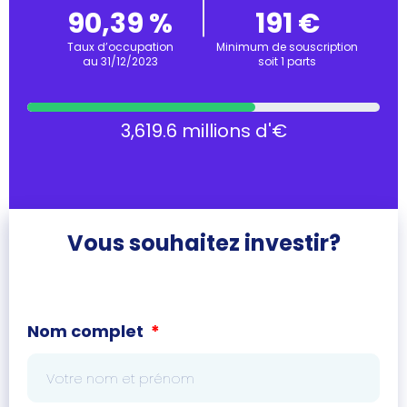
90,39 %
191 €
Taux d’occupation
Minimum de souscription
au 31/12/2023
soit 1 parts
3,619.6 millions d'€
Vous souhaitez investir?
Nom complet