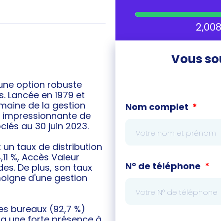
2,008
Vous sou
une option robuste
. Lancée en 1979 et
maine de la gestion
Nom complet
on impressionnante de
ciés au 30 juin 2023.
 un taux de distribution
,11 %, Accès Valeur
N° de téléphone
des. De plus, son taux
moigne d'une gestion
es bureaux (92,7 %)
 a une forte présence à