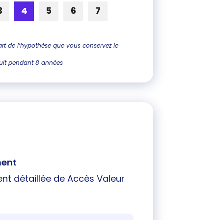
3
4
5
6
7
part de l’hypothèse que vous conservez le
uit pendant 8 années
ment
nt détaillée de Accès Valeur