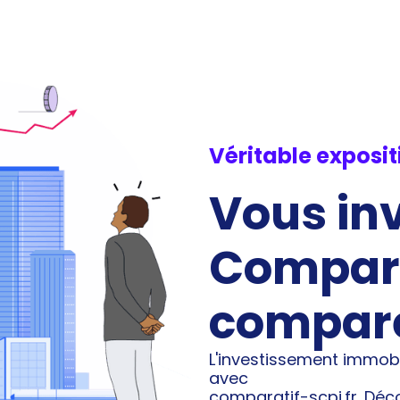
Véritable exposi
Vous inv
Compara
compar
L'investissement immobi
avec
comparatif-scpi.fr. Dé