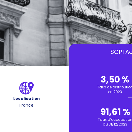
SCPI Ac
3,50 %
Taux de distributio
en 2023
Localisation
France
91,61 %
Taux d’occupatio
au 31/12/2023