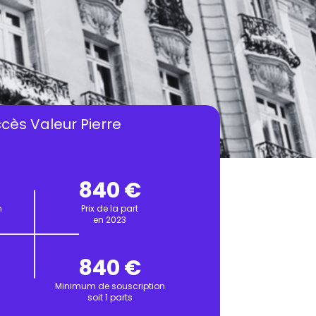
cès Valeur Pierre
840 €
n
Prix de la part
en 2023
840 €
n
Minimum de souscription
soit 1 parts