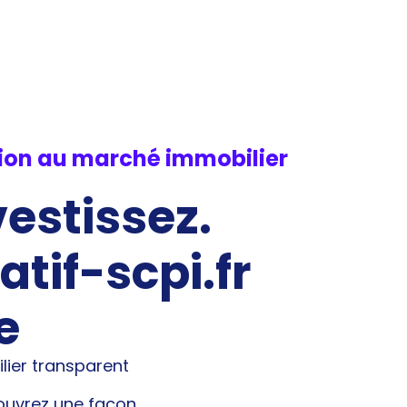
tion au marché immobilier
estissez.
tif-scpi.fr
e
lier transparent
couvrez une façon