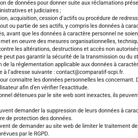
mission de données pour donner suite aux réclamations pré
stratives et judiciaires ;
sion, acquisition, cession d’actifs ou procédure de redre
tout ou partie de ses actifs, y compris les données à cara
més, avant que les données à caractère personnel ne soien
eb met en oeuvre des mesures organisationnelles, techniqu
re les altérations, destructions et accès non autorisés. T
peut pas garantir la sécurité de la transmission ou du s
n de la réglementation applicable aux données à caractère
e à l’adresse suivante : contact@comparatif-scpi.fr.
, pour connaître les données personnelles les concernant. 
sateur afin d’en vérifier l’exactitude.
rsonnel détenues par le site web sont inexactes, ils peuven
 peuvent demander la suppression de leurs données à cara
re de protection des données.
 peuvent de demander au site web de limiter le traitement d
révues par le RGPD.